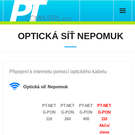
Hlavní strana
OPTICKÁ SÍŤ NEPOMUK
Připojení k internetu
IT servis
Připojení k internetu pomocí optického kabelu
Zabezpečovací technika
Kontakty
Optická síť Nepomuk
Pomoc
PT-NET
PT-NET
PT-NET
PT-NET
G-PON
G-PON
G-PON
G-PON
110
260
400
110
Akční
sleva