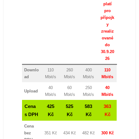
platí
pro
přípojk
y
zrealiz
ované
do
30.9.20
26
Downlo
110
260
400
110
ad
Mbit/s
Mbit/s
Mbit/s
Mbit/s
40
60
250
40
Upload
Mbit/s
Mbit/s
Mbit/s
Mbit/s
Cena
425
525
583
363
s DPH
Kč
Kč
Kč
Kč
Cena
bez
351 Kč
434 Kč
482 Kč
300 Kč