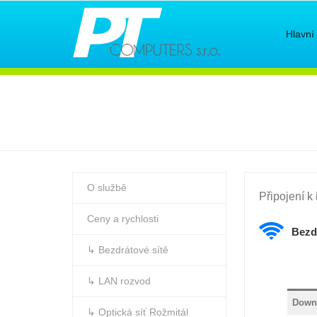
Hlavní
O službě
Připojení k
Ceny a rychlosti
Bezd
↳ Bezdrátové sítě
↳ LAN rozvod
Down
↳ Optická síť Rožmitál