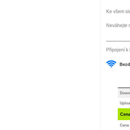
Ke všem sl
Neváhejte 
Připojení k
Bezd
Down
Uplo
Cena
Cena