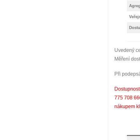
Agre
Veřej
Dost
Uvedený cen
Měření dost
Při podeps
Dostupnost 
775 708 666
nákupem kli