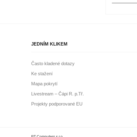
JEDNÍM KLIKEM
Často kladené dotazy
Ke stažení
Mapa pokrytí
Livestream – Čápi R. p.Tř.
Projekty podporované EU
PT Computers s.r.o.