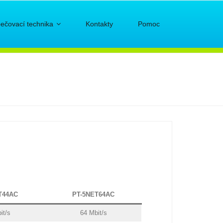
ečovací technika
Kontakty
Pomoc
T44AC
PT-5NET64AC
it/s
64 Mbit/s