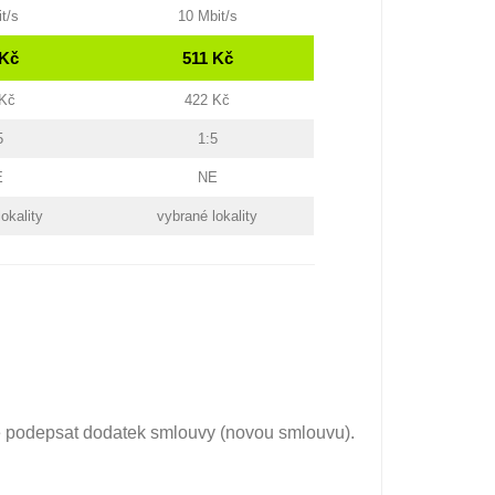
t/s
10 Mbit/s
 Kč
511 Kč
 Kč
422 Kč
5
1:5
E
NE
okality
vybrané lokality
tné podepsat dodatek smlouvy (novou smlouvu).