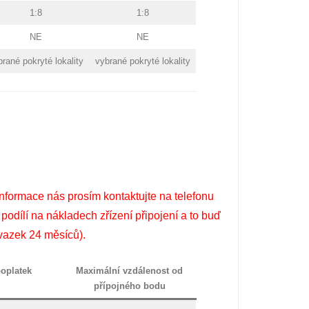
1:8
1:8
NE
NE
brané pokryté lokality
vybrané pokryté lokality
nformace nás prosím kontaktujte na telefonu
odílí na nákladech zřízení připojení a to buď
vazek 24 měsíců).
poplatek
Maximální vzdálenost od
přípojného bodu