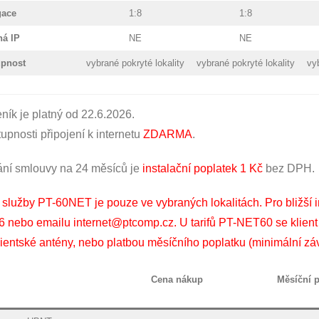
gace
1:8
1:8
ná IP
NE
NE
upnost
vybrané pokryté lokality
vybrané pokryté lokality
vy
ík je platný od 22.6.2026.
upnosti připojení k internetu
ZDARMA
.
ání smlouvy na 24 měsíců je
instalační poplatek 1 Kč
bez DPH.
služby PT-60NET je pouze ve vybraných lokalitách. Pro bližší i
 nebo emailu internet@ptcomp.cz. U tarifů PT-NET60 se klient p
entské antény, nebo platbou měsíčního poplatku (minimální zá
Cena nákup
Měsíční 