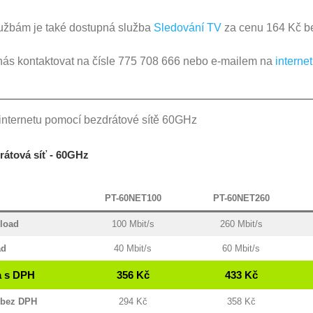
užbám je také dostupná služba
Sledování TV
za cenu 164 Kč b
nás kontaktovat na čísle 775 708 666 nebo e-mailem na
intern
 internetu pomocí bezdrátové sítě 60GHz
rátová síť - 60GHz
PT-60NET100
PT-60NET260
load
100 Mbit/s
260 Mbit/s
ad
40 Mbit/s
60 Mbit/s
 s DPH
356 Kč
433 Kč
 bez DPH
294 Kč
358 Kč