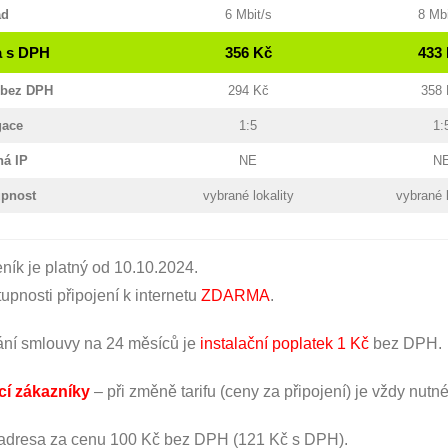
ad
6 Mbit/s
8 Mbi
 s DPH
356 Kč
433
 bez DPH
294 Kč
358
gace
1:5
1:
ná IP
NE
N
upnost
vybrané lokality
vybrané l
ík je platný od 10.10.2024.
upnosti připojení k internetu
ZDARMA
.
ání smlouvy na 24 měsíců je
instalační poplatek 1 Kč
bez DPH.
ící zákazníky
– při změně tarifu (ceny za připojení) je vždy nu
 adresa za cenu 100 Kč bez DPH (121 Kč s DPH).