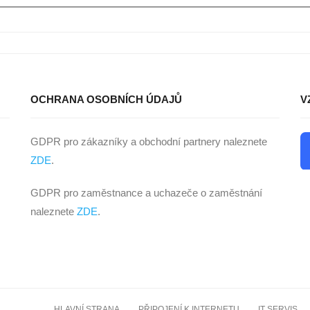
OCHRANA OSOBNÍCH ÚDAJŮ
V
GDPR pro zákazníky a obchodní partnery naleznete
ZDE
.
GDPR pro zaměstnance a uchazeče o zaměstnání
naleznete
ZDE
.
HLAVNÍ STRANA
PŘIPOJENÍ K INTERNETU
IT SERVIS