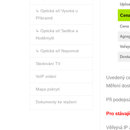
Uplo
↳ Optická síť Vysoká u
Cena
Příbramě
Cena
↳ Optická síť Sedlice a
Agre
Hoděmyšl
Veřej
↳ Optická síť Nepomuk
Dost
Sledování TV
VoIP volání
Uvedený cen
Měření dost
Mapa pokrytí
Při podeps
Dokumenty ke stažení
Pro stávaj
Věřejná IP