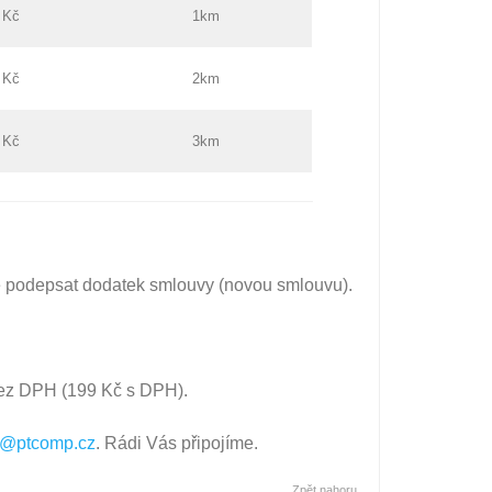
 Kč
1km
 Kč
2km
 Kč
3km
tné podepsat dodatek smlouvy (novou smlouvu).
ez DPH (199 Kč s DPH).
et@ptcomp.cz
. Rádi Vás připojíme.
Zpět nahoru