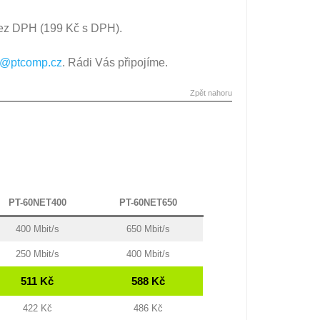
ez DPH (199 Kč s DPH).
et@ptcomp.cz
. Rádi Vás připojíme.
Zpět nahoru
PT-60NET400
PT-60NET650
400 Mbit/s
650 Mbit/s
250 Mbit/s
400 Mbit/s
511 Kč
588 Kč
422 Kč
486 Kč