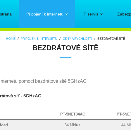
 strana
Připojení k internetu
IT servis
Zabezp
HOME
/
PŘIPOJENÍ K INTERNETU
/
CENY A RYCHLOSTI
/
BEZDRÁTOVÉ SÍTĚ
BEZDRÁTOVÉ SÍTĚ
 internetu pomocí bezdrátové sítě 5GHzAC
rátová síť - 5GHzAC
PT-5NET34AC
PT-5NE
load
34 Mbit/s
44 Mb