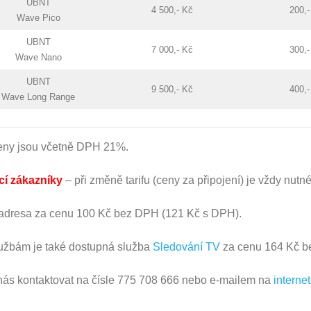
UBNT
4 500,- Kč
200,-
Wave Pico
UBNT
7 000,- Kč
300,-
Wave Nano
UBNT
9 500,- Kč
400,-
Wave Long Range
ny jsou včetně DPH 21%.
ící zákazníky
– při změně tarifu (ceny za připojení) je vždy nu
 adresa za cenu 100 Kč bez DPH (121 Kč s DPH).
užbám je také dostupná služba
Sledování TV
za cenu 164 Kč b
nás kontaktovat na čísle 775 708 666 nebo e-mailem na
intern